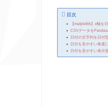
目次
【matplotlib】
CSVデータをPandas
日付の文字列を日付
日付を見やすい角度
日付を見やすい表示