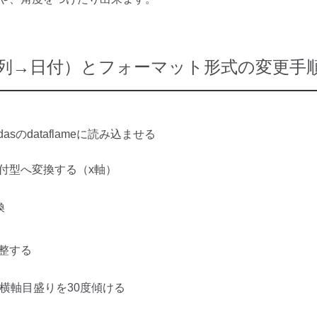
字列→日付）とフォーマット形式の変更手
asのd
ataflame
に読み込ませる
付型へ変換する（x軸）
換
整する
on=30) #横軸目盛りを30度傾ける