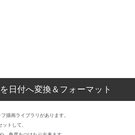
b】x軸を日付へ変換＆フォーマット
というグラフ描画ライブラリがあります。
セットして、
や、角度をつけたり出来ます。