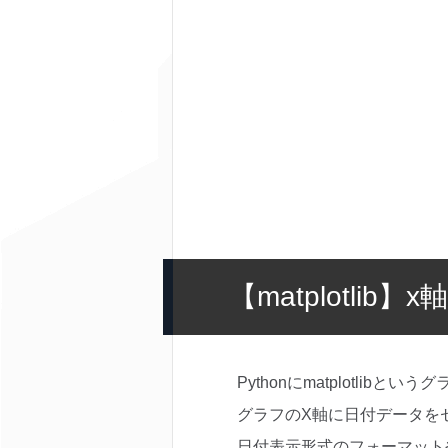
【matplotli
Pythonにmatplotlib
グラフのX軸に日付データを
日付表示形式のフォーマット