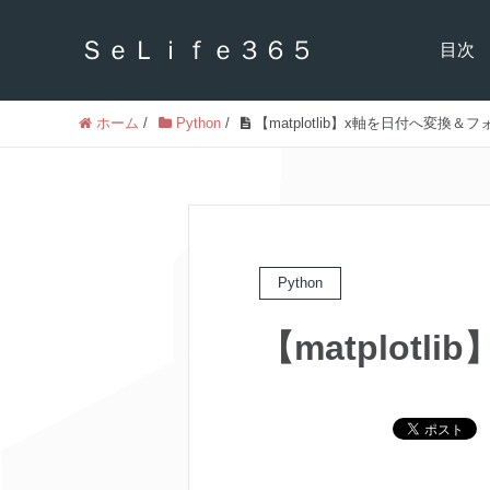
ＳｅＬｉｆｅ３６５
目次
ホーム
/
Python
/
【matplotlib】x軸を日付へ変換＆
Python
【matplot