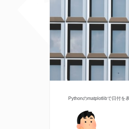
Pythonのmatplotlib