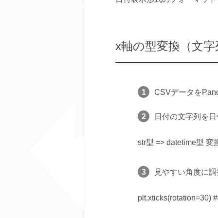
x軸の型変換（文
CSVデータをPand
日付の文字列を日
str型 => datetime型 変
見やすい角度に調
plt.xticks(rotati