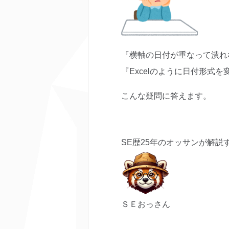
『横軸の日付が重なって潰れ
『Excelのように日付形式
こんな疑問に答えます。
SE歴25年のオッサンが解説
ＳＥおっさん