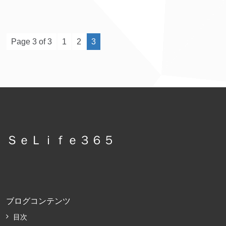
Page 3 of 3
1
2
3
ＳｅＬｉｆｅ３６５
ブログコンテンツ
目次