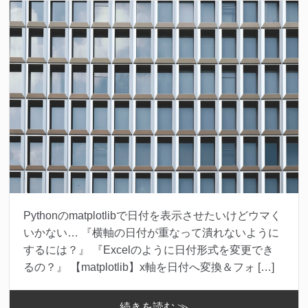
Pythonのmatplotlibで日付を表示させたいけどウマく
いかない… 『横軸の日付が重なって潰れないように
するには？』 『Excelのように日付形式を変更でき
るの？』 【matplotlib】x軸を日付へ変換＆フォ […]
続きを読む ≫