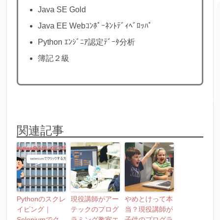
Java SE Gold
Java EE Webｺﾝﾎﾟｰﾈﾝﾄﾃﾞｨﾍﾞﾛｯﾊﾟ
Python ｴﾝｼﾞﾆｱ認定ﾃﾞｰﾀ分析
簿記２級
関連記事
Pythonのスクレ
現役講師がアー
やめとけって本
イピング｜
テックのプログ
当？現役講師が
Seleniumでク
ラミング教室エ
子供のプログラ